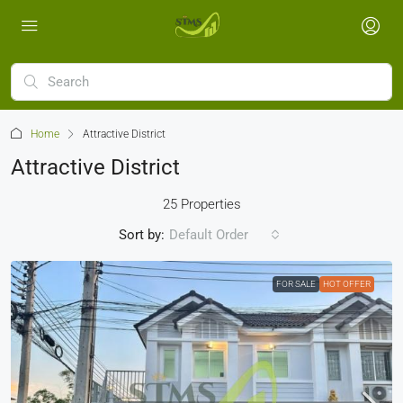
Home
Attractive District
Attractive District
25 Properties
Sort by:
Default Order
FOR SALE
HOT OFFER