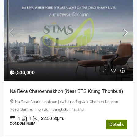
฿5,500,000
Na Reva Charoennakhon (near BTS Krung Thonburi)
Na Reva Charoennakhon | ณ รีวา เจริญนคร Charoen Nakhon
Road, Samre, Thon Buri, Bangkok, Thailand
1
1
32.50
Sq.m.
CONDOMINUIM
Details