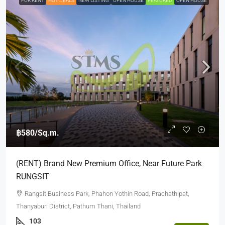
FOR RENT
HOT DEALS
NEW LISTING
OPEN HOUSE
FEATURED
OPEN HOUSE
฿580
/Sq.m.
(RENT) Brand New Premium Office, Near Future Park
RUNGSIT
Rangsit Business Park, Phahon Yothin Road, Prachathipat,
Thanyaburi District, Pathum Thani, Thailand
103