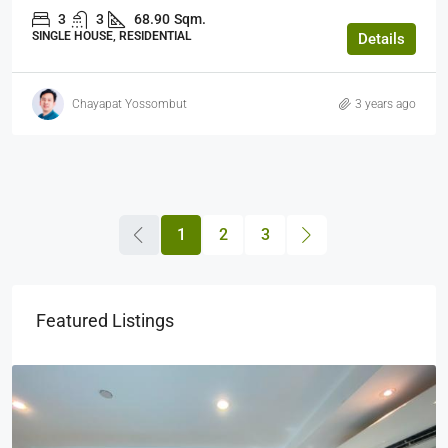
3
3
68.90
Sqm.
SINGLE HOUSE, RESIDENTIAL
Details
Chayapat Yossombut
3 years ago
1
2
3
Featured Listings