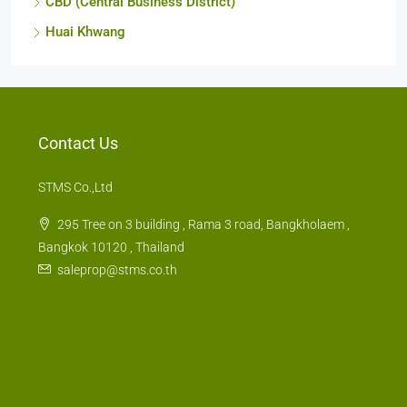
CBD (Central Business District)
Huai Khwang
Contact Us
STMS Co.,Ltd
295 Tree on 3 building , Rama 3 road, Bangkholaem ,
Bangkok 10120 , Thailand
saleprop@stms.co.th