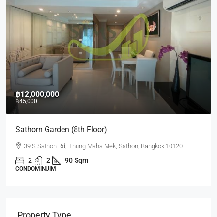
฿10,000,000
฿35,000
Quad Silom (2nd)
20
63 Soi Naratiwart Ratchanakarin 3 ,Silom, Bangrak, Bangkok
10500
1
1
60
sq.m.
CONDOMINUIM