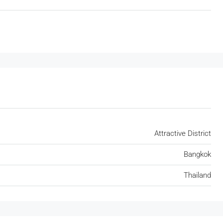
Attractive District
Bangkok
฿12,000,000
Thailand
฿45,000
orn Tower Grade
Sathorn Garden (8th Floor)