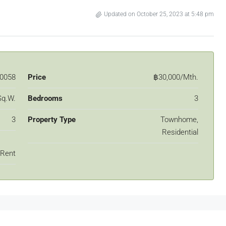
39 S Sathon Rd, Thung Maha Mek, Sathon,
Updated on October 25, 2023 at 5:48 pm
Bangkok 10120
 Sathon Road, Silom,
2
2
90
Sqm
CONDOMINUIM
0058
Price
฿30,000/Mth.
Sq.W.
Bedrooms
3
3
Property Type
Townhome,
Residential
 Rent