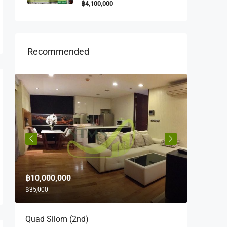
฿4,100,000
Recommended
฿10,000,000
฿10,000
฿35,000
฿35,000
Quad Silom (2nd)
Saladae