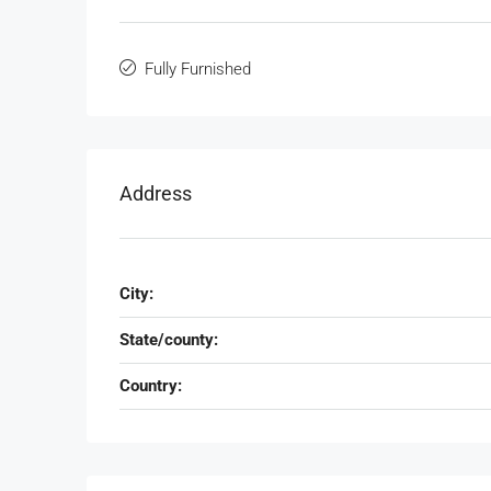
Fully Furnished
Address
City:
State/county:
Country:
฿750
/Sq.m.
000
(FOR RENT) Sathorn Nak
t (16th Floor)