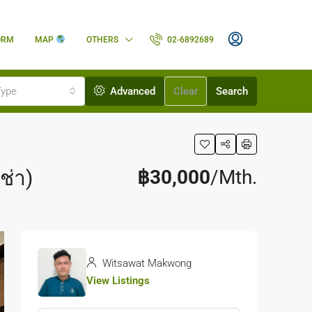
ORM
MAP
OTHERS
02-6892689
Type
Advanced
Clear
Search
ช่า)
฿30,000
/Mth.
Witsawat Makwong
View Listings