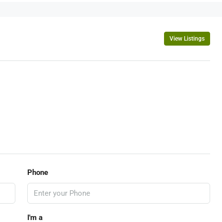
View Listings
Phone
I'm a