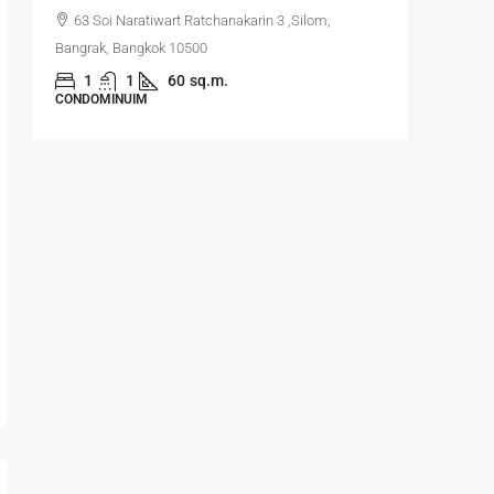
63 Soi Naratiwart Ratchanakarin 3 ,Silom,
Salada
Bangrak, Bangkok 10500
Rak, Bang
1
1
60
sq.m.
2
CONDOMINUIM
CONDOMI