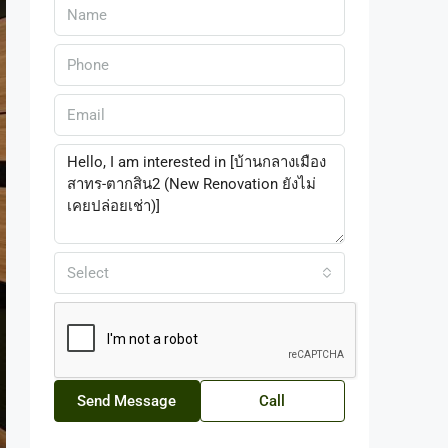
Select
Send Message
Call