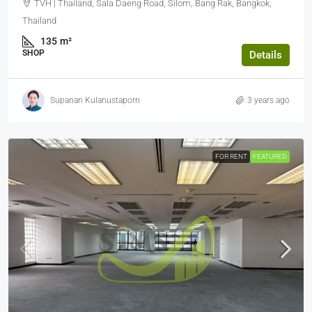
TVH | Thailand, Sala Daeng Road, Silom, Bang Rak, Bangkok,
Thailand
135
m²
SHOP
Details
Supanan Kulanustaporn
3 years ago
FOR RENT
FEATURED