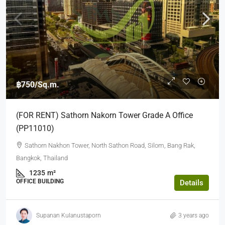
฿750
/Sq.m.
(FOR RENT) Sathorn Nakorn Tower Grade A Office
(PP11010)
Sathorn Nakhon Tower, North Sathon Road, Silom, Bang Rak,
Bangkok, Thailand
1235
m²
OFFICE BUILDING
Details
Supanan Kulanustaporn
3 years ago