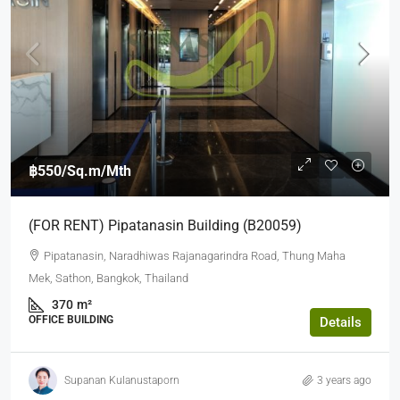
฿550
/Sq.m/Mth
(FOR RENT) Pipatanasin Building (B20059)
Pipatanasin, Naradhiwas Rajanagarindra Road, Thung Maha
Mek, Sathon, Bangkok, Thailand
370
m²
OFFICE BUILDING
Details
Supanan Kulanustaporn
3 years ago