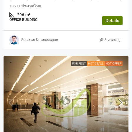
10500, ประเทศไทย
296
m²
OFFICE BUILDING
Details
Supanan Kulanustaporn
3 years ago
FOR RENT
HOT DEALS
HOT OFFER