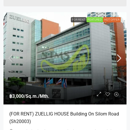
FOR RENT
FEATURED
HOT OFFER
฿3,000
/Sq.m./Mth.
(FOR RENT) ZUELLIG HOUSE Building On Silom Road
(Sh20003)