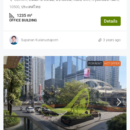
10500, ประเทศไทย
1235
m²
OFFICE BUILDING
Details
Supanan Kulanustaporn
3 years ago
FOR RENT
HOT OFFER