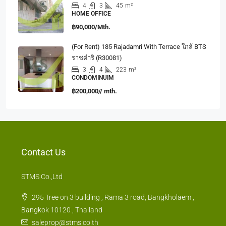
4
3
45
m²
HOME OFFICE
฿90,000/Mth.
(For Rent) 185 Rajadamri With Terrace ใกล้ BTS
ราชดำริ (R30081)
3
4
223
m²
CONDOMINUIM
฿200,000// mth.
Contact Us
STMS Co.,Ltd
295 Tree on 3 building , Rama 3 road, Bangkholaem ,
Bangkok 10120 , Thailand
saleprop@stms.co.th