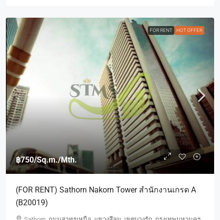
FOR RENT
HOT OFFER
฿750
/Sq.m./Mth.
(FOR RENT) Sathorn Nakorn Tower สำนักงานเกรด A
(B20019)
Sathorn, ถนนสาทรเหนือ, แขวงสีลม, เขตบางรัก, กรุงเทพมหานคร,