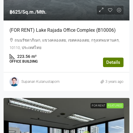
฿625
/Sq.m./Mth.
(FOR RENT) Lake Rajada Office Complex (B10006)
ถนนรัชดาภิเษก, แขวงคลองเตย, เขตคลองเตย, กรุงเทพมหานคร,
10110, ประเทศไทย
223.56
m²
OFFICE BUILDING
Details
Supanan Kulanustaporn
3 years ago
FOR RENT
FEATURED