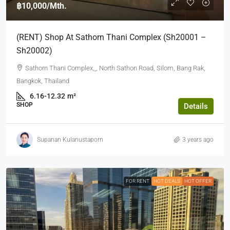
฿10,000
/Mth.
(RENT) Shop At Sathorn Thani Complex (Sh20001 –
Sh20002)
Sathorn Thani Complex, ฺ, North Sathon Road, Silom, Bang Rak,
Bangkok, Thailand
6.16-12.32
m²
SHOP
Details
Supanan Kulanustaporn
3 years ago
FOR RENT
HOT DEALS
HOT OFFER