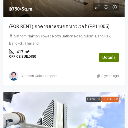
฿750
/Sq.m.
(FOR RENT) อาคารสาธรนคร ทาวเวอร์ (PP11005)
Sathorn Nakhon Tower, North Sathon Road, Silom, Bang Rak,
Bangkok, Thailand
417
m²
OFFICE BUILDING
Details
Supanan Kulanustaporn
3 years ago
FOR RENT
HOT OFFER