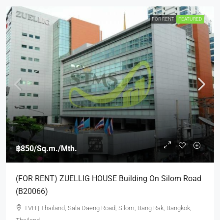
FOR RENT
FEATURED
฿850
/Sq.m./Mth.
(FOR RENT) ZUELLIG HOUSE Building On Silom Road
(B20066)
TVH | Thailand, Sala Daeng Road, Silom, Bang Rak, Bangkok,